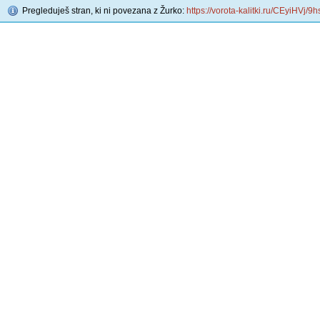
Pregleduješ stran, ki ni povezana z Žurko:
https://vorota-kalitki.ru/CEyiHVj/9