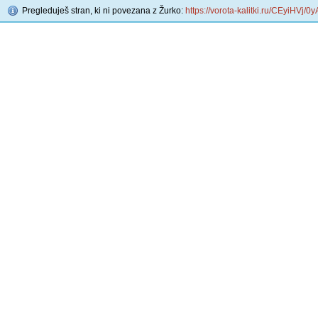
Pregleduješ stran, ki ni povezana z Žurko:
https://vorota-kalitki.ru/CEyiHVj/