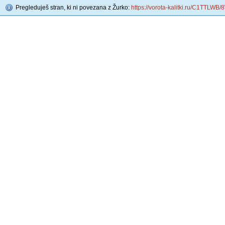
Pregleduješ stran, ki ni povezana z Žurko:
https://vorota-kalitki.ru/C1TTLW