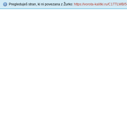
Pregleduješ stran, ki ni povezana z Žurko:
https://vorota-kalitki.ru/C1TTLWB/