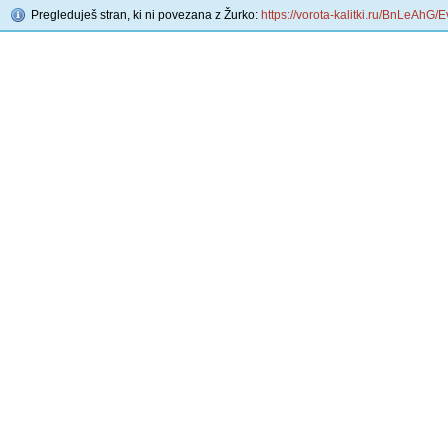
Pregleduješ stran, ki ni povezana z Žurko:
https://vorota-kalitki.ru/BnLeAhG