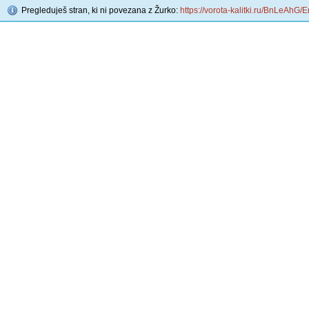
Pregleduješ stran, ki ni povezana z Žurko:
https://vorota-kalitki.ru/BnLeAhG/