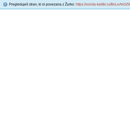
Pregleduješ stran, ki ni povezana z Žurko:
https://vorota-kalitki.ru/BnLeAhG