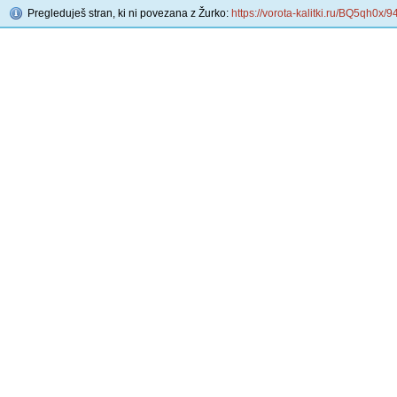
Pregleduješ stran, ki ni povezana z Žurko:
https://vorota-kalitki.ru/BQ5qh0x/