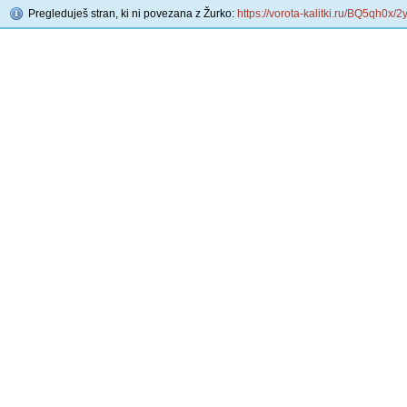
Pregleduješ stran, ki ni povezana z Žurko:
https://vorota-kalitki.ru/BQ5qh0x/