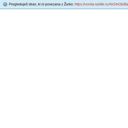
Pregleduješ stran, ki ni povezana z Žurko:
https://vorota-kalitki.ru/AkS4rOb/