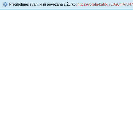
Pregleduješ stran, ki ni povezana z Žurko:
https://vorota-kalitki.ru/A9JrTVn/