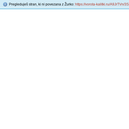
Pregleduješ stran, ki ni povezana z Žurko:
https://vorota-kalitki.ru/A9JrTVn/3