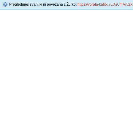
Pregleduješ stran, ki ni povezana z Žurko:
https://vorota-kalitki.ru/A9JrTVn/