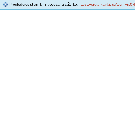
Pregleduješ stran, ki ni povezana z Žurko:
https://vorota-kalitki.ru/A9JrTVn/