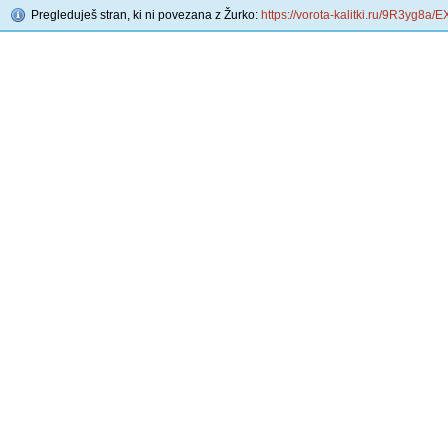
Pregleduješ stran, ki ni povezana z Žurko:
https://vorota-kalitki.ru/9R3yg8a