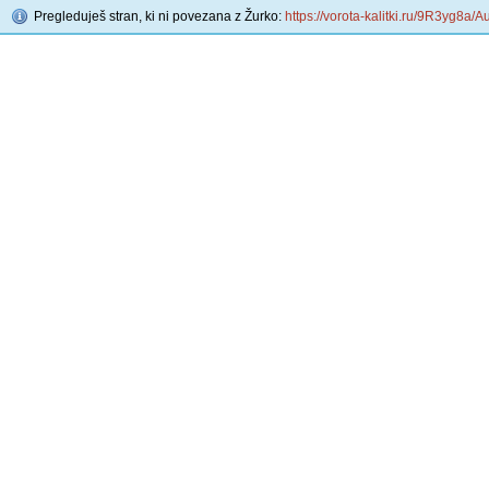
Pregleduješ stran, ki ni povezana z Žurko:
https://vorota-kalitki.ru/9R3yg8a/A