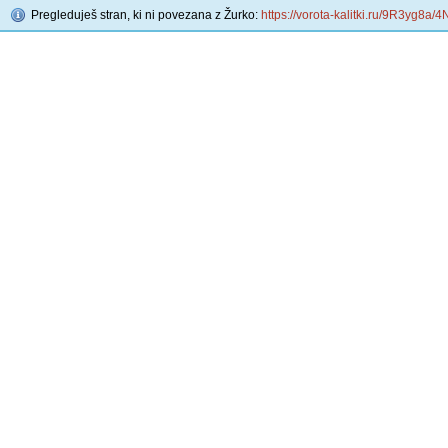
Pregleduješ stran, ki ni povezana z Žurko:
https://vorota-kalitki.ru/9R3yg8a/