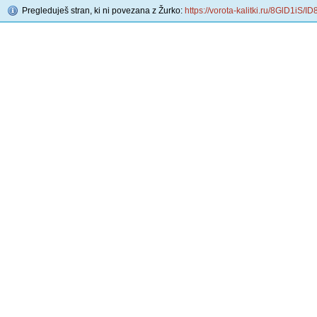
Pregleduješ stran, ki ni povezana z Žurko:
https://vorota-kalitki.ru/8GlD1iS/