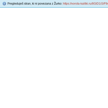
Pregleduješ stran, ki ni povezana z Žurko:
https://vorota-kalitki.ru/8GlD1iS/F