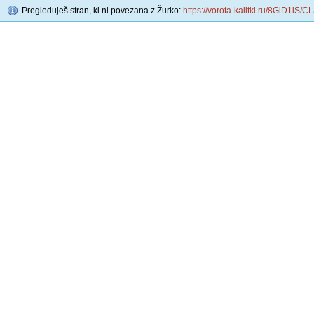
Pregleduješ stran, ki ni povezana z Žurko:
https://vorota-kalitki.ru/8GlD1iS/