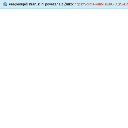
Pregleduješ stran, ki ni povezana z Žurko:
https://vorota-kalitki.ru/8GlD1iS/41