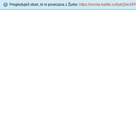
Pregleduješ stran, ki ni povezana z Žurko:
https://vorota-kalitki.ru/6ybQ4e3/