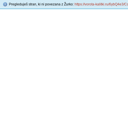
Pregleduješ stran, ki ni povezana z Žurko:
https://vorota-kalitki.ru/6ybQ4e3/