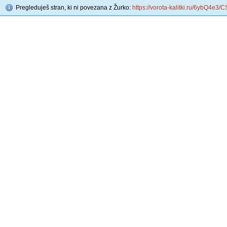
Pregleduješ stran, ki ni povezana z Žurko:
https://vorota-kalitki.ru/6ybQ4e3/