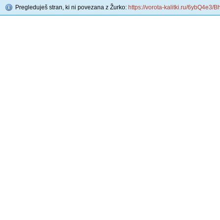
Pregleduješ stran, ki ni povezana z Žurko:
https://vorota-kalitki.ru/6ybQ4e3/