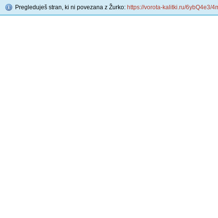
Pregleduješ stran, ki ni povezana z Žurko:
https://vorota-kalitki.ru/6ybQ4e3