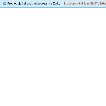
Pregleduješ stran, ki ni povezana z Žurko:
https://vorota-kalitki.ru/6Lj6Yd2/