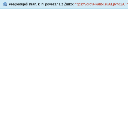
Pregleduješ stran, ki ni povezana z Žurko:
https://vorota-kalitki.ru/6Lj6Yd2/