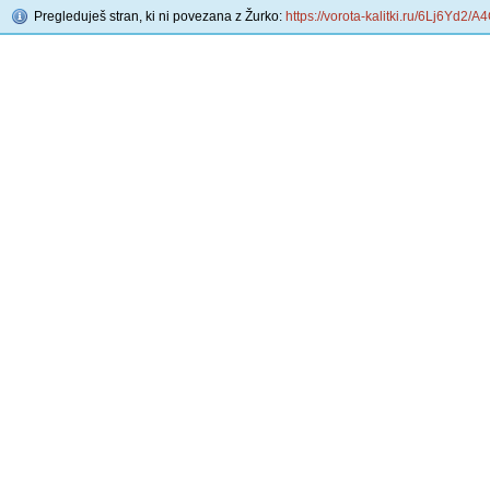
Pregleduješ stran, ki ni povezana z Žurko:
https://vorota-kalitki.ru/6Lj6Yd2/A