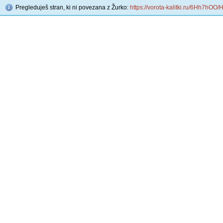
Pregleduješ stran, ki ni povezana z Žurko:
https://vorota-kalitki.ru/6Hh7hOO