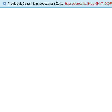
Pregleduješ stran, ki ni povezana z Žurko:
https://vorota-kalitki.ru/6Hh7hOO