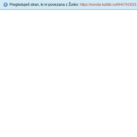
Pregleduješ stran, ki ni povezana z Žurko:
https://vorota-kalitki.ru/6Hh7hOO