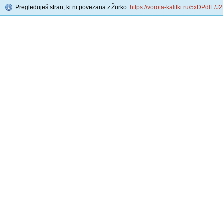
Pregleduješ stran, ki ni povezana z Žurko:
https://vorota-kalitki.ru/5xDPdIE/