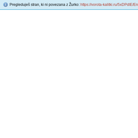
Pregleduješ stran, ki ni povezana z Žurko:
https://vorota-kalitki.ru/5xDPdIE/E