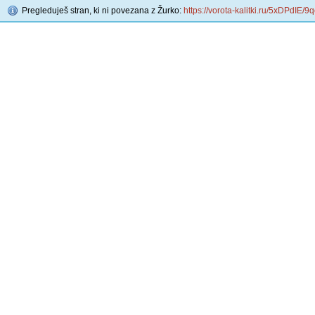
Pregleduješ stran, ki ni povezana z Žurko:
https://vorota-kalitki.ru/5xDPdIE/9