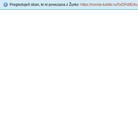
Pregleduješ stran, ki ni povezana z Žurko:
https://vorota-kalitki.ru/5xDPdIE/