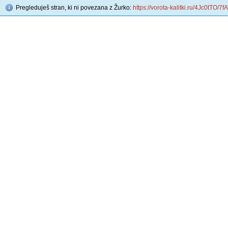
Pregleduješ stran, ki ni povezana z Žurko:
https://vorota-kalitki.ru/4Jc0tTO/7