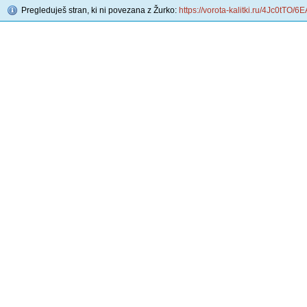
Pregleduješ stran, ki ni povezana z Žurko:
https://vorota-kalitki.ru/4Jc0tTO/6