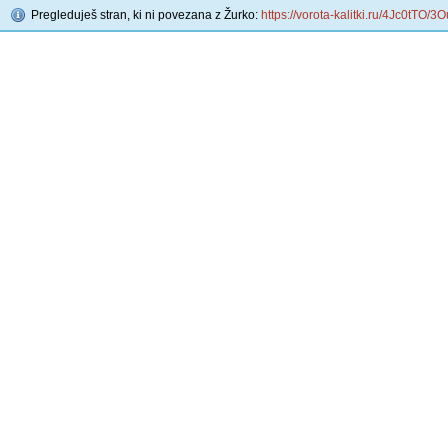
Pregleduješ stran, ki ni povezana z Žurko:
https://vorota-kalitki.ru/4Jc0tTO/3