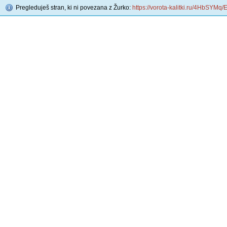
Pregleduješ stran, ki ni povezana z Žurko:
https://vorota-kalitki.ru/4HbSYMq/