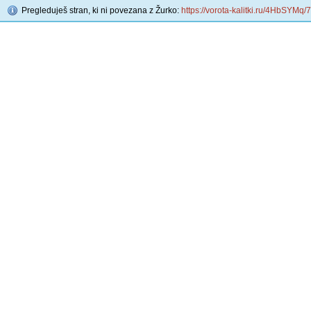
Pregleduješ stran, ki ni povezana z Žurko:
https://vorota-kalitki.ru/4HbSYMq