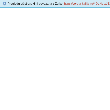
Pregleduješ stran, ki ni povezana z Žurko:
https://vorota-kalitki.ru/4DLf4gu/J