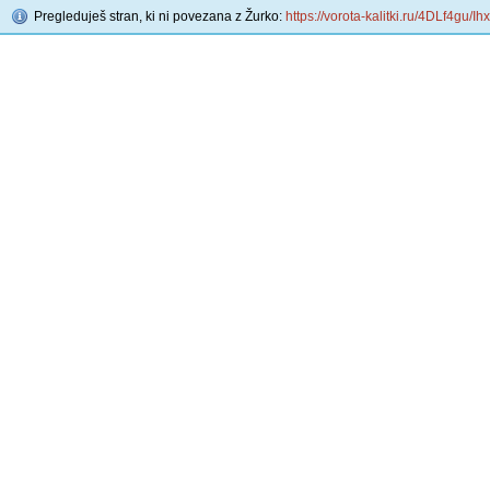
Pregleduješ stran, ki ni povezana z Žurko:
https://vorota-kalitki.ru/4DLf4gu/Ih