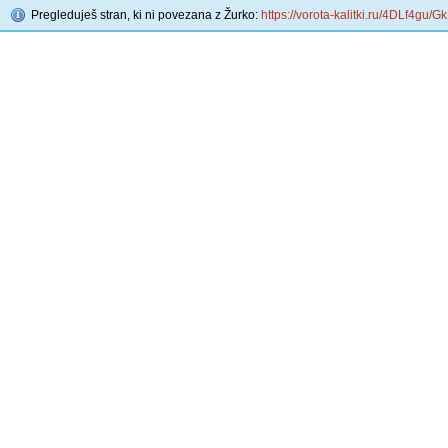
Pregleduješ stran, ki ni povezana z Žurko:
https://vorota-kalitki.ru/4DLf4gu/