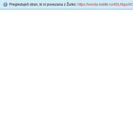
Pregleduješ stran, ki ni povezana z Žurko:
https://vorota-kalitki.ru/4DLf4gu/