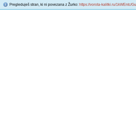
Pregleduješ stran, ki ni povezana z Žurko:
https://vorota-kalitki.ru/1kWEntc/G