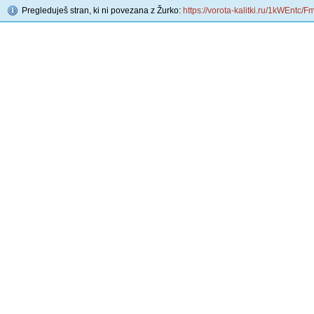
Pregleduješ stran, ki ni povezana z Žurko:
https://vorota-kalitki.ru/1kWEntc/