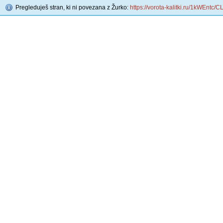
Pregleduješ stran, ki ni povezana z Žurko:
https://vorota-kalitki.ru/1kWEntc/