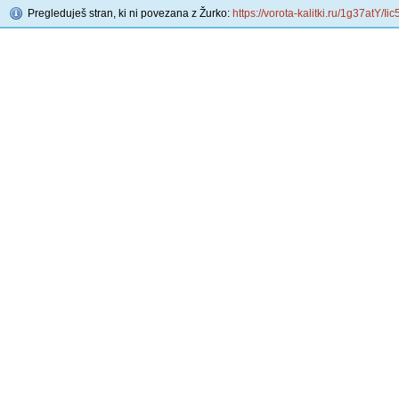
Pregleduješ stran, ki ni povezana z Žurko:
https://vorota-kalitki.ru/1g37atY/Iic