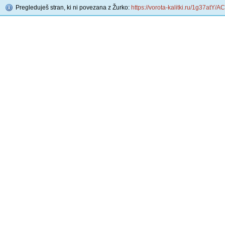
Pregleduješ stran, ki ni povezana z Žurko:
https://vorota-kalitki.ru/1g37atY/